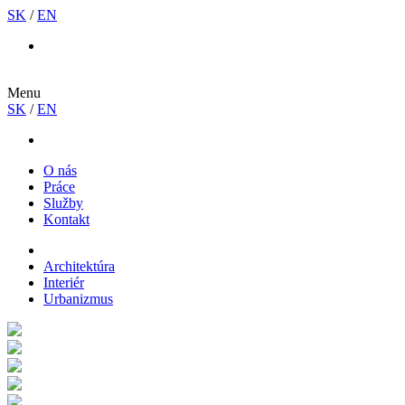
SK
/
EN
instagram
Menu
SK
/
EN
instagram
O nás
Práce
Služby
Kontakt
Architektúra
Interiér
Urbanizmus